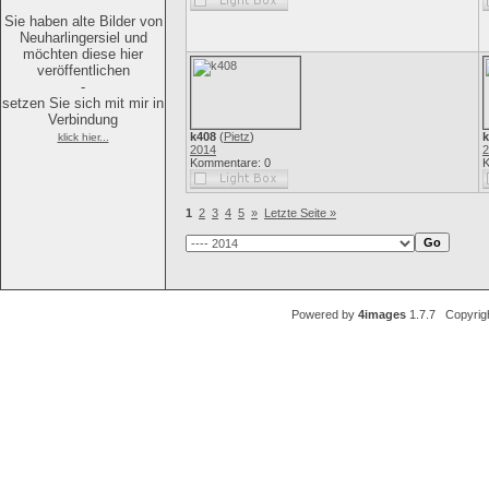
Sie haben alte Bilder von
Neuharlingersiel und
möchten diese hier
veröffentlichen
-
setzen Sie sich mit mir in
Verbindung
k408
(
Pietz
)
k
klick hier...
2014
2
Kommentare: 0
K
1
2
3
4
5
»
Letzte Seite »
Powered by
4images
1.7.7 Copyrig