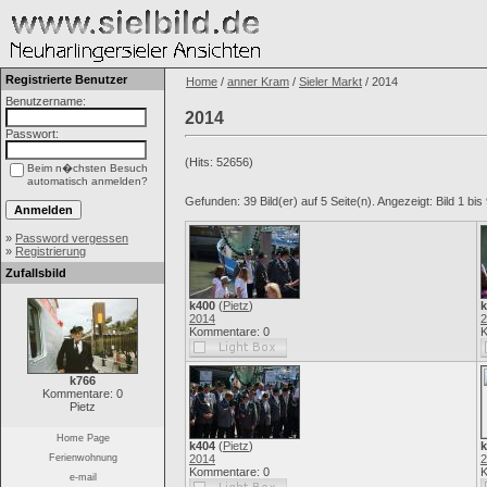
Registrierte Benutzer
Home
/
anner Kram
/
Sieler Markt
/ 2014
Benutzername:
2014
Passwort:
(Hits: 52656)
Beim n�chsten Besuch
automatisch anmelden?
Gefunden: 39 Bild(er) auf 5 Seite(n). Angezeigt: Bild 1 bis 
»
Password vergessen
»
Registrierung
Zufallsbild
k400
(
Pietz
)
k
2014
2
Kommentare: 0
K
k766
Kommentare: 0
Pietz
Home Page
k404
(
Pietz
)
k
Ferienwohnung
2014
2
Kommentare: 0
K
e-mail