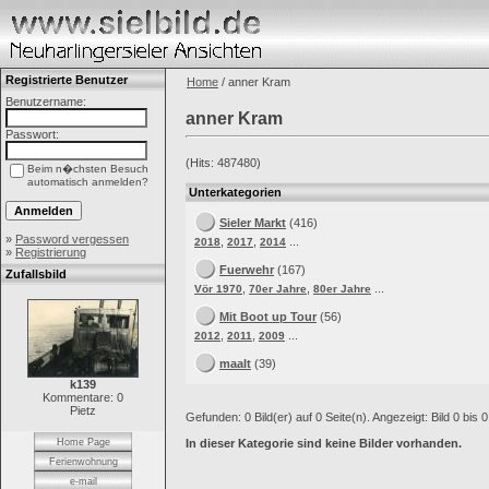
Registrierte Benutzer
Home
/ anner Kram
Benutzername:
anner Kram
Passwort:
(Hits: 487480)
Beim n�chsten Besuch
automatisch anmelden?
Unterkategorien
Sieler Markt
(416)
»
Password vergessen
,
,
...
2018
2017
2014
»
Registrierung
Fuerwehr
(167)
Zufallsbild
,
,
...
Vör 1970
70er Jahre
80er Jahre
Mit Boot up Tour
(56)
,
,
...
2012
2011
2009
maalt
(39)
k139
Kommentare: 0
Pietz
Gefunden: 0 Bild(er) auf 0 Seite(n). Angezeigt: Bild 0 bis 0
Home Page
In dieser Kategorie sind keine Bilder vorhanden.
Ferienwohnung
e-mail