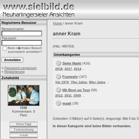
Registrierte Benutzer
Home
/ anner Kram
Benutzername:
anner Kram
Passwort:
(Hits: 486763)
Beim n�chsten Besuch
automatisch anmelden?
Unterkategorien
Sieler Markt
(416)
»
Password vergessen
,
,
...
2018
2017
2014
»
Registrierung
Fuerwehr
(167)
Zufallsbild
,
,
...
Vör 1970
70er Jahre
80er Jahre
Mit Boot up Tour
(56)
,
,
...
2012
2011
2009
maalt
(39)
f156
Kommentare: 0
Pietz
Gefunden: 0 Bild(er) auf 0 Seite(n). Angezeigt: Bild 0 bis 0
Home Page
In dieser Kategorie sind keine Bilder vorhanden.
Ferienwohnung
e-mail