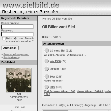
Registrierte Benutzer
Home
/ Oll Biller vant Siel
Benutzername:
Oll Biller vant Siel
Passwort:
(Hits: 1077847)
Beim n�chsten Besuch
automatisch anmelden?
Unterkategorien
Lü vant Siel
(911)
»
Password vergessen
,
,
...
Ab 2000
Ab 1960
Ut Schooltied
»
Registrierung
vör 1930
(77)
Zufallsbild
30/40er
(287)
50er
(248)
"Muni-Fischen"
60er
(318)
,
,
Viel Schnee - Winter 1966
Harter Winter 1962/63
Hafe
f20
...
1962
Kommentare: 0
Pietz
Gefunden: 1 Bild(er) auf 1 Seite(n). Angezeigt: Bild 1 bis 1
Home Page