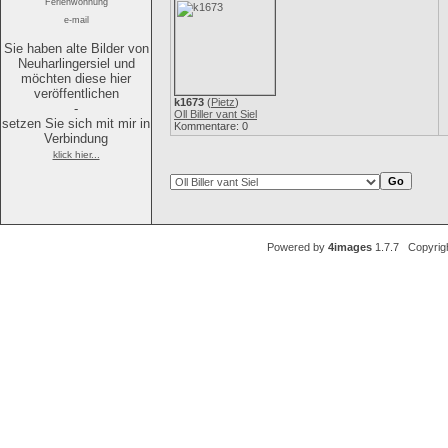
Ferienwohnung
e-mail
Sie haben alte Bilder von
Neuharlingersiel und
möchten diese hier
veröffentlichen
k1673
(
Pietz
)
-
Oll Biller vant Siel
setzen Sie sich mit mir in
Kommentare: 0
Verbindung
klick hier...
Powered by
4images
1.7.7 Copyrig